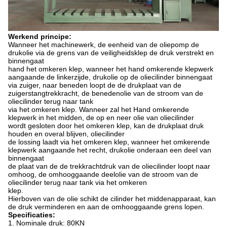
Werkend principe:
Wanneer het machinewerk, de eenheid van de oliepomp de
drukolie via de grens van de veiligheidsklep de druk verstrekt en
binnengaat
hand het omkeren klep, wanneer het hand omkerende klepwerk
aangaande de linkerzijde, drukolie op de oliecilinder binnengaat
via zuiger, naar beneden loopt de de drukplaat van de
zuigerstangtrekkracht, de benedenolie van de stroom van de
oliecilinder terug naar tank
via het omkeren klep. Wanneer zal het Hand omkerende
klepwerk in het midden, de op en neer olie van oliecilinder
wordt gesloten door het omkeren klep, kan de drukplaat druk
houden en overal blijven, oliecilinder
de lossing laadt via het omkeren klep, wanneer het omkerende
klepwerk aangaande het recht, drukolie onderaan een deel van
binnengaat
de plaat van de de trekkrachtdruk van de oliecilinder loopt naar
omhoog, de omhooggaande deelolie van de stroom van de
oliecilinder terug naar tank via het omkeren
klep.
Hierboven van de olie schikt de cilinder het middenapparaat, kan
de druk verminderen en aan de omhooggaande grens lopen.
Specificaties:
1. Nominale druk: 80KN