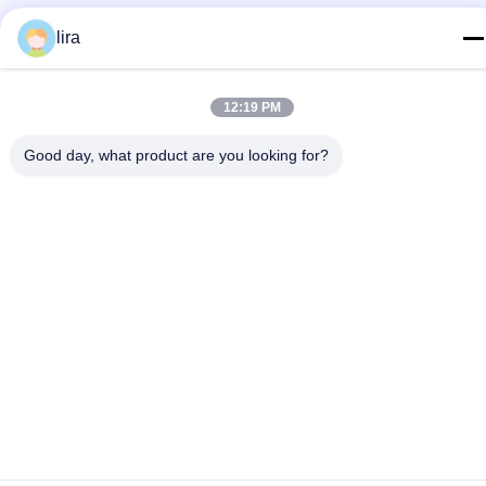
86-510-86385783
lira
E-mail
sales@gabion.cn
12:19 PM
Adres
Good day, what product are you looking for?
No.102, Yungu-Road, Zhutang-Stad, Jiangyin-Stad,
Jiangsu-Provincie, China
Privacybeleid
|
Sitemap
De Goede Kwaliteit van China Gabion Machine Leverancier.
Copyright © 2012-2026 Jiangyin Jinlida Light Industry Machinery
Co.,Ltd . Alle rechten voorbehoudena.