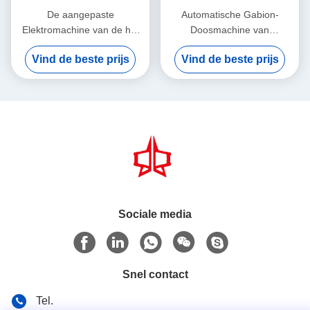
De aangepaste
Automatische Gabion-
Elektromachine van de het
Doosmachine van
Netwerkverpakking van
Rek/Drukplaat/Oliecilinder en
Vind de beste prijs
Vind de beste prijs
Doosgabion voor Draad het
de Eenheid van de Oliepomp
Opleveren en Pers 2x1x1m
Sociale media
Snel contact
Tel.