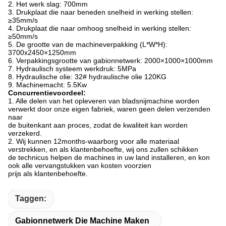
2. Het werk slag: 700mm
3. Drukplaat die naar beneden snelheid in werking stellen:
≥35mm/s
4. Drukplaat die naar omhoog snelheid in werking stellen:
≥50mm/s
5. De grootte van de machineverpakking (L*W*H):
3700x2450×1250mm
6. Verpakkingsgrootte van gabionnetwerk: 2000×1000×1000mm
7. Hydraulisch systeem werkdruk: 5MPa
8. Hydraulische olie: 32# hydraulische olie 120KG
9. Machinemacht: 5.5Kw
Concurrentievoordeel:
1. Alle delen van het opleveren van bladsnijmachine worden
verwerkt door onze eigen fabriek, waren geen delen verzenden
naar
de buitenkant aan proces, zodat de kwaliteit kan worden
verzekerd.
2. Wij kunnen 12months-waarborg voor alle materiaal
verstrekken, en als klantenbehoefte, wij ons zullen schikken
de technicus helpen de machines in uw land installeren, en kon
ook alle vervangstukken van kosten voorzien
prijs als klantenbehoefte.
Taggen:
Gabionnetwerk Die Machine Maken