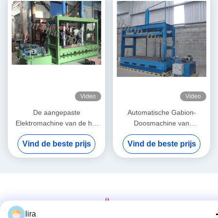
Video
Video
De aangepaste
Automatische Gabion-
Elektromachine van de het
Doosmachine van
Netwerkverpakking van
Rek/Drukplaat/Oliecilinder en
Vind de beste prijs
Vind de beste prijs
Doosgabion voor Draad het
de Eenheid van de Oliepomp
Opleveren en Pers 2x1x1m
lira