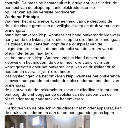
controle. De machine bestaat uit rek, drukplaat, oliecilinder, de
eenheid van de oliepomp, tank, elektrodoos en zo
op. Het kan als uw vereiste produceren.
Werkend Principe
Wanneer het machinewerk, de eenheid van de oliepomp de
drukolie via de grens van de veiligheidsklep de druk verstrekt en
binnengaat
hand het omkeren klep, wanneer het hand omkerende klepwerk
aangaande de linkerzijde, drukolie op de oliecilinder binnengaat
via zuiger, naar beneden loopt de de drukplaat van de
zuigerstangtrekkracht, de benedenolie van de stroom van de
oliecilinder terug naar tank
via het omkeren klep. Wanneer zal het Hand omkerende
klepwerk in het midden, de op en neer olie van oliecilinder
wordt gesloten door het omkeren klep, kan de drukplaat druk
houden en overal blijven, oliecilinder
lossingsladingen via het omkeren klep, wanneer het omkerende
klepwerk aangaande het recht, drukolie onderaan een deel van
binnengaat
de plaat van de de trekkrachtdruk van de oliecilinder loopt naar
omhoog, de omhooggaande deelolie van de stroom van de
oliecilinder terug naar tank via het omkeren
klep.
Hierboven van de olie schikt de cilinder het middenapparaat, kan
de druk verminderen en aan de omhooggaande grens lopen.