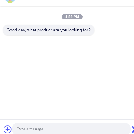
4:55 PM
Sociale media
Good day, what product are you looking for?
Snel contact
Tel.
86-510-86385783
E-mail
sales@gabion.cn
Adres
No.102, Yungu-Road, Zhutang-Stad, Jiangyin-Stad,
Jiangsu-Provincie, China
Privacybeleid
|
Sitemap