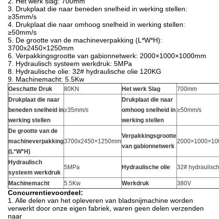
2. Het werk slag: 700mm
3. Drukplaat die naar beneden snelheid in werking stellen:
≥35mm/s
4. Drukplaat die naar omhoog snelheid in werking stellen:
≥50mm/s
5. De grootte van de machineverpakking (L*W*H):
3700x2450×1250mm
6. Verpakkingsgrootte van gabionnetwerk: 2000×1000×1000mm
7. Hydraulisch systeem werkdruk: 5MPa
8. Hydraulische olie: 32# hydraulische olie 120KG
9. Machinemacht: 5.5Kw
Geschatte
Druk
80KN
Het werk Slag
700mm
Drukplaat die naar
Drukplaat die naar
beneden snelheid in
≥35mm/s
omhoog snelheid in
≥50mm/s
werking stellen
werking stellen
De grootte van de
Verpakkingsgrootte
machineverpakking
3700x2450×1250mm
2000×1000×1
van gabionnetwerk
(L*W*H)
Hydraulisch
5MPa
Hydraulische olie
32# hydraulisch
systeem werkdruk
Machinemacht
5.5Kw
Werkdruk
380V
Concurrentievoordeel:
1. Alle delen van het opleveren van bladsnijmachine worden
verwerkt door onze eigen fabriek, waren geen delen verzenden
naar