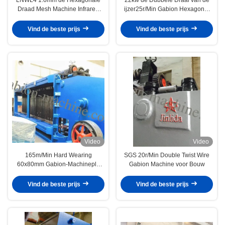
Draad Mesh Machine Infrared
ijzer25r/Min Gabion Hexagonal
Ray Protection van Gabion
Mesh Knitting Machine
Vind de beste prijs
Vind de beste prijs
Video
Video
165m/Min Hard Wearing
SGS 20r/Min Double Twist Wire
60x80mm Gabion-Machineplc
Gabion Machine voor Bouw
Controle
Vind de beste prijs
Vind de beste prijs