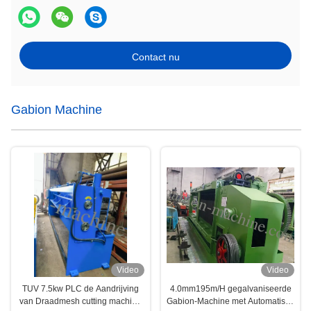
Contact nu
Gabion Machine
Video
Video
TUV 7.5kw PLC de Aandrijving
4.0mm195m/H gegalvaniseerde
van Draadmesh cutting machine
Gabion-Machine met Automatisch