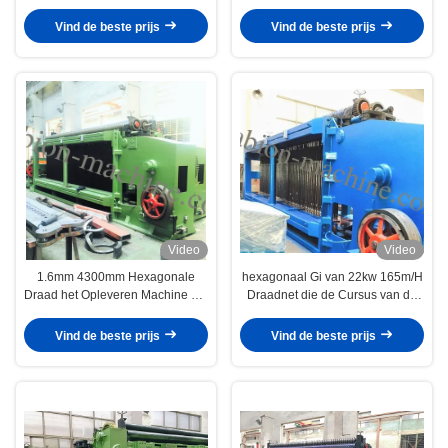
open formula
Smeringssysteem
Vind de beste prijs
Vind de beste prijs
Video
Video
1.6mm 4300mm Hexagonale
hexagonaal Gi van 22kw 165m/H
Draad het Opleveren Machine om
Draadnet die de Cursus van de
Bescherming Te overstromen
Machinerivier maken
Vind de beste prijs
Vind de beste prijs