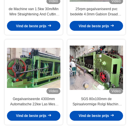
Video
Video
de Machine van 1.5kw 30m/Min
25rpm gegalvaniseerd pvc
Wire Straightening And Cutting
bedekte 4.0mm Gabion Draadnet
sluit Tolerantie
met een laag die Machine maken
Vind de beste prijs
Vind de beste prijs
Video
Video
Gegalvaniseerde 4300mm
SGS 80x100mm de
Automatische 22kw Las Mesh
Spiraalvormige Rolgi Machine
Making Machine
van Gabion van het Draadnet
Vind de beste prijs
Vind de beste prijs