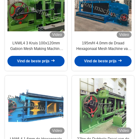
Video
Video
LNWL4 3 Kruis 100x120mm
195m/H 4.0mm de Draad
Gabion Mesh Making Machine
Hexagonaal Mesh Machine van
voor Riviercursus
Drie Draaigabion
Vind de beste prijs
Vind de beste prijs
Video
Video
LNWL4 1.6mm de Hexagonale
22kw de Dubbele Draai van de