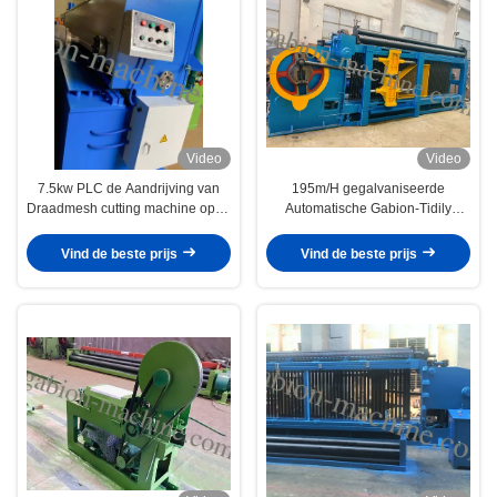
Video
Video
7.5kw PLC de Aandrijving van
195m/H gegalvaniseerde
Draadmesh cutting machine open
Automatische Gabion-Tidily
formula Hoge het Scheren
Geschikte Machine
Nauwkeurigheid
Vind de beste prijs
Vind de beste prijs