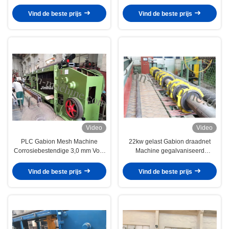
productie
prestaties
Vind de beste prijs
Vind de beste prijs
Video
Video
PLC Gabion Mesh Machine
22kw gelast Gabion draadnet
Corrosiebestendige 3,0 mm Voor
Machine gegalvaniseerd
industriële
Corrosiebestendig
Vind de beste prijs
Vind de beste prijs