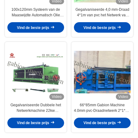
Video
Video
100x120mm Systeem van de
Gegalvaniseerde 4,0 mm-Draad
Maaswijdte Automatisch Olie
4*1m van pvc het Netwerk van
4300mm Gabion-Machine
Gabion Machine106*120mm voor
Sustain Bank
Vind de beste prijs
Vind de beste prijs
Video
Video
Gegalvaniseerde Dubbele het
66*85mm Gabion Machine
Netwerkmachine 22kw
4.0mm pvc-Draadnetwerk 2*1*1m
120*150mm, Hoog rendement
voor Sustain Bank
van Draaigabion
Vind de beste prijs
Vind de beste prijs