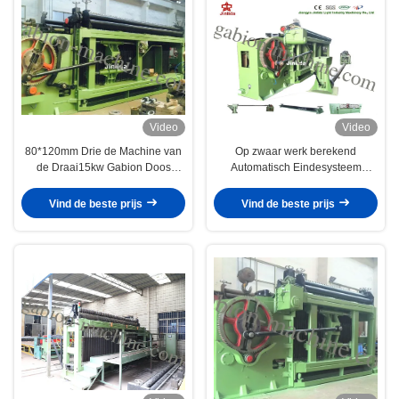
Video
Video
80*120mm Drie de Machine van
Op zwaar werk berekend
de Draai15kw Gabion Doos
Automatisch Eindesysteem
pasten 2300mm 15kw PLC
80x100mm de
Controle aan
Omheiningsmachine van de
Vind de beste prijs
Vind de beste prijs
Kettingsverbinding