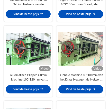
Gabion Netwerk van de
103*130mm van Draadgabion
Machine165m/h
Netwerk voor Gabion-Doos
Gegalvaniseerde Draad voor
Vind de beste prijs
Vind de beste prijs
Gabion-Matras
Video
Video
Automatisch Oliepvc 4.0mm
Dubbele Machine 80*100mm van
Machine 100*120mm van
het Draai Hexagonale Netwerk
Draadgabion Netwerk, Gabion-
22kw Gabion Netwerk voor
Doos, Matras
ondersteunt Bank
Vind de beste prijs
Vind de beste prijs