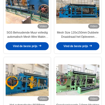
Video
Video
SGS Behoudende Muur volledig
Mesh Size 120x150mm Dubbele
automatisch Mesh Wire Making
Draaidraad het Opleveren
Machine
Gabion Machine
Vind de beste prijs
Vind de beste prijs
Video
Video
Het automatische 66*88mm
Gegalvaniseerde 2.6mm Machine