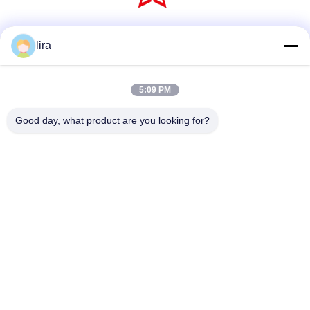
Sociale media
lira
5:09 PM
Snel contact
Good day, what product are you looking for?
Tel.
86-510-86385783
E-mail
sales@gabion.cn
Adres
No.102, Yungu-Road, Zhutang-Stad, Jiangyin-Stad,
Jiangsu-Provincie, China
Privacybeleid
|
Sitemap