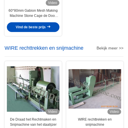
Video
60*80mm Gabion Mesh Making
Machine Stone Cage de Doos
voor ondersteunt Bank
Vind de beste prijs
WIRE rechttrekken en snijmachine
Bekijk meer >>
Video
Video
De Draad het Rechtmaken en
WIRE rechttrekken en
Snijmachine van het staalijzer
snijmachine