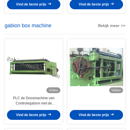
Vind de beste prijs
Vind de beste prijs
gabion box machine
Bekijk meer >>
Video
Video
PLC de Doosmachine van
Controlegabion met de
Automatische Draad Dia van
Eindesysteem/2.5mm.
Vind de beste prijs
Vind de beste prijs