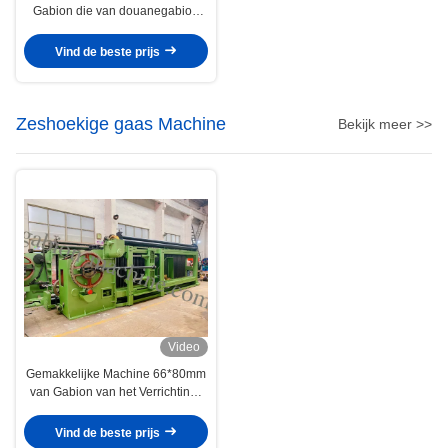
Gabion die van douanegabion
Hydraulische
Verpakkingsmachine opleveren
Vind de beste prijs
Zeshoekige gaas Machine
Bekijk meer >>
Video
Gemakkelijke Machine 66*80mm
van Gabion van het Verrichtings
Automatische Einde
Draadnetwerk
Vind de beste prijs