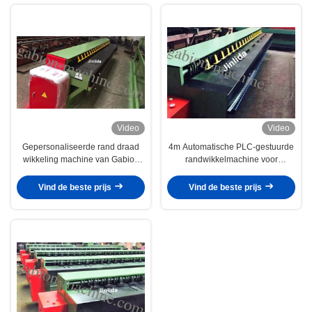
Video
Video
Gepersonaliseerde rand draad
4m Automatische PLC-gestuurde
wikkeling machine van Gabion
randwikkelmachine voor
Box, 2mm - 4mm Draad Diameter
zeshoekig gaas
Vind de beste prijs
Vind de beste prijs