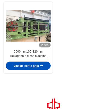
Video
5000mm 100*120mm
Hexagonale Mesh Machine
Galvanized Gabion Sea
Defensiemand
Vind de beste prijs