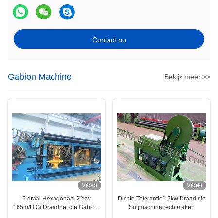
Contact nu
Gabion Machine
Bekijk meer >>
Video
Video
5 draai Hexagonaal 22kw
Dichte Tolerantie1.5kw Draad die
165m/H Gi Draadnet die Gabion-
Snijmachine rechtmaken
Machine maken