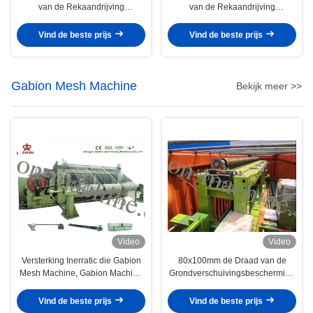
van de Rekaandrijving
van de Rekaandrijving
Hexagonale het Opleveren
Hexagonale het Opleveren
Machine 4.0mm Draad voor
Machine 4.2mm Draad
Vind de beste prijs
Vind de beste prijs
Grondverschuivingsbescherming
Gabion Mesh Machine
Bekijk meer >>
Video
Video
Versterking Inerratic die Gabion
80x100mm de Draad van de
Mesh Machine, Gabion Machine
Grondverschuivingsbescherming
maken
het Opleveren Machine De
overbelasting beschermt
Vind de beste prijs
Vind de beste prijs