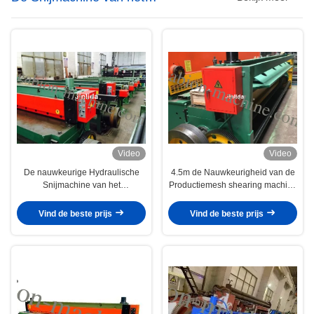
draadnetwerk
Video
Video
De nauwkeurige Hydraulische
4.5m de Nauwkeurigheid van de
Snijmachine van het
Productiemesh shearing machine
Draadnetwerk voor Gabion-Blad,
with high van Draadgabion
5.0mm Maximum Diameter
Vind de beste prijs
Vind de beste prijs