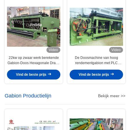
Video
Video
22kw op zwaar werk berekende
De Doosmachine van hoog
Gabion-Doos Hexagonale Draad
rendementgabion met PLC
het Opleveren Machine 4300mm
Automatische Controle Vijf Draai
Netwerkbreedte
Vind de beste prijs
Vind de beste prijs
Gabion Productielijn
Bekijk meer >>