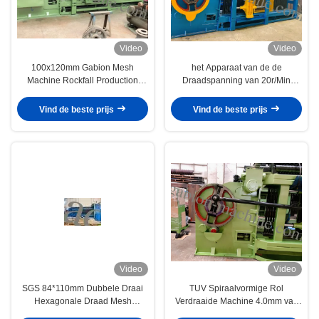
Video
Video
100x120mm Gabion Mesh
het Apparaat van de de
Machine Rockfall Production
Draadspanning van 20r/Min
Applied
3.2mm Dia Gabion Box Machine
With
Vind de beste prijs
Vind de beste prijs
Video
Video
SGS 84*110mm Dubbele Draai
TUV Spiraalvormige Rol
Hexagonale Draad Mesh
Verdraaide Machine 4.0mm van
Machine
de Draadkooi Diameter