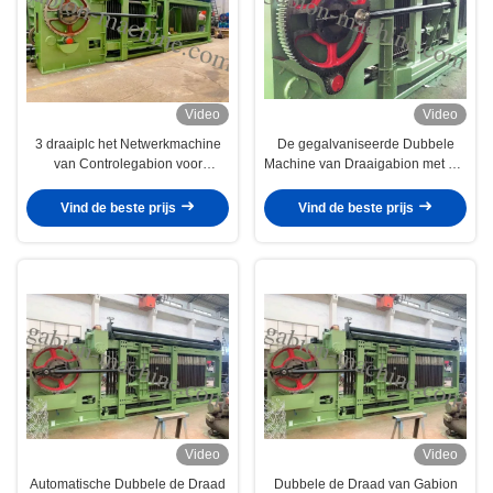
Video
Video
3 draaiplc het Netwerkmachine
De gegalvaniseerde Dubbele
van Controlegabion voor
Machine van Draaigabion met het
Hexagonale Draad het Opleveren
Hexagonale de Draad van het
Matras
Draadnetwerk Opleveren
Vind de beste prijs
Vind de beste prijs
Video
Video
Automatische Dubbele de Draad
Dubbele de Draad van Gabion