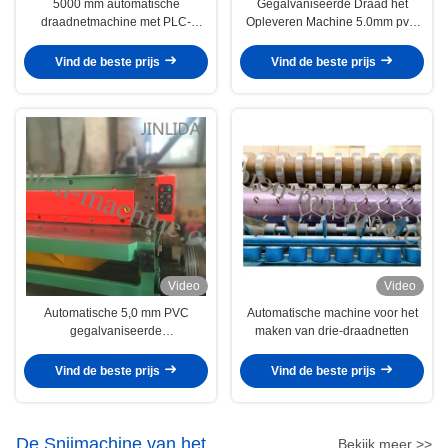
5000 mm automatische
Gegalvaniseerde Draad het
draadnetmachine met PLC-
Opleveren Machine 5.0mm pvc-
besturing
Draad 100x120mm Gabion-
Netwerk voor Bouw
Vind de beste prijs
Vind de beste prijs
Video
Video
Automatische 5,0 mm PVC
Automatische machine voor het
gegalvaniseerde
maken van drie-draadnetten
draadnetmachine
Vind de beste prijs
Vind de beste prijs
De Snijmachine van het
Bekijk meer >>