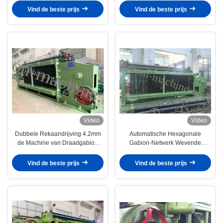
Vind de beste prijs
Vind de beste prijs
Video
Video
Dubbele Rekaandrijving 4.2mm
Automatische Hexagonale
de Machine van Draadgabion
Gabion-Netwerk Wevende
voor ondersteunt Bank
Machine 80×100mm voor
Netwerkkippenren
Vind de beste prijs
Vind de beste prijs