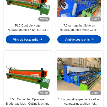
Video
Video
PLC Controle Hoge
7.5kw hoge het Scheren
Nauwkeurigheid 4.5m het Blad
Nauwkeurigheid Mesh Cutting
van Draadmesh cutting machine
Machine 4m Hexagonale Draad
shearing gabion
Mesh Sheet
Vind de beste prijs
Vind de beste prijs
Video
Video
4.5m Gabion het Opleveren
7.5kw gemakkelijke de Draad van
Bladdraad Mesh Cutting Machine
Aanpassingsgabion het