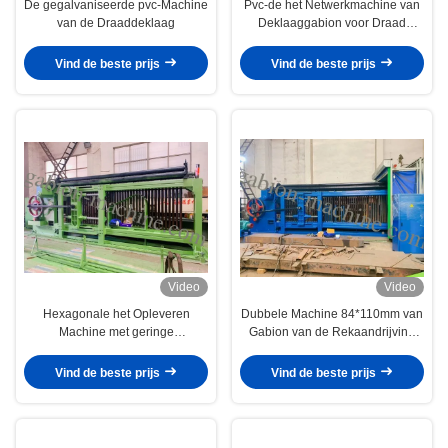
De gegalvaniseerde pvc-Machine
Pvc-de het Netwerkmachine van
van de Draaddeklaag
Deklaaggabion voor Draad
bedekte Anticorrosieve 4kw met
een laag
Vind de beste prijs
Vind de beste prijs
Video
Video
Hexagonale het Opleveren
Dubbele Machine 84*110mm van
Machine met geringe
Gabion van de Rekaandrijving
geluidssterkte met 2.6mm Hete
Op zwaar werk berekende
Gegalvaniseerde Draad voor
Draadnetwerk voor Weg
Vind de beste prijs
Vind de beste prijs
Helling