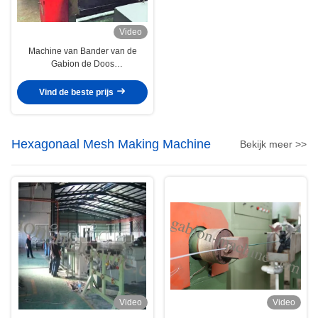
Video
Machine van Bander van de
Gabion de Doos
Geautomatiseerde Rand met
4.0mm Draaddiameter
Vind de beste prijs
Hexagonaal Mesh Making Machine
Bekijk meer >>
Video
Video