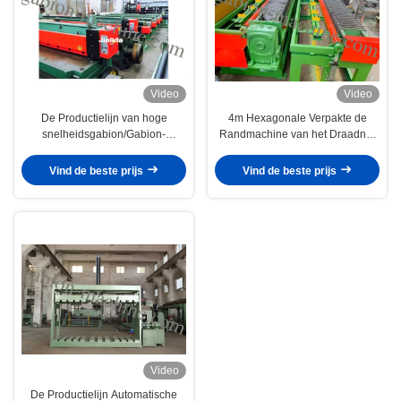
Video
Video
De Productielijn van hoge
4m Hexagonale Verpakte de
snelheidsgabion/Gabion-
Randmachine van het Draadnet
Netwerksnijmachine 7.5kw 6t
voor Gabion-Rand die 4.7kw
winden
Vind de beste prijs
Vind de beste prijs
Video
De Productielijn Automatische