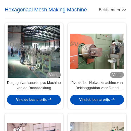
Hexagonaal Mesh Making Machine
Bekijk meer >>
Video
Video
De gegalvaniseerde pvc-Machine
Pvc-de het Netwerkmachine van
van de Draaddeklaag
Deklaaggabion voor Draad
bedekte Anticorrosieve 4kw met
een laag
Vind de beste prijs
Vind de beste prijs