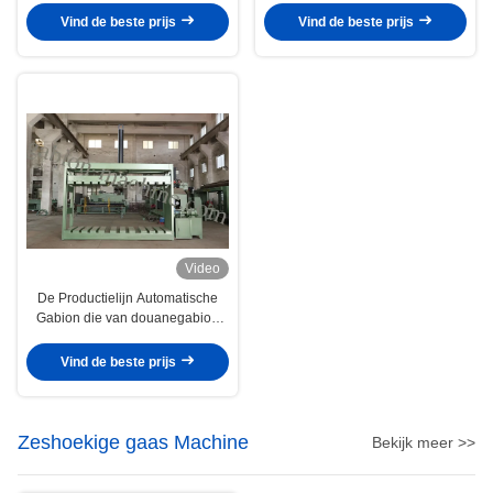
winden
Vind de beste prijs
Vind de beste prijs
Video
De Productielijn Automatische
Gabion die van douanegabion
Hydraulische
Verpakkingsmachine opleveren
Vind de beste prijs
Zeshoekige gaas Machine
Bekijk meer >>