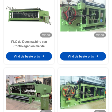
Video
Video
PLC de Doosmachine van
Controlegabion met de
Automatische Draad Dia van
Eindesysteem/2.5mm.
Vind de beste prijs
Vind de beste prijs