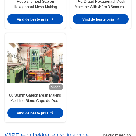
Hoge snelheid Gabion
Pvc-Draad Hexagonaal Mesh
Hexagonaal Mesh Making
Machine With 4*1m 3.6mm voor
Machine Automatic 100*120mm
Gabion-Matras
Vind de beste prijs
Vind de beste prijs
Video
60*80mm Gabion Mesh Making
Machine Stone Cage de Doos
voor ondersteunt Bank
Vind de beste prijs
WIRE rechttrekken en snijmachine
Bekijk meer >>