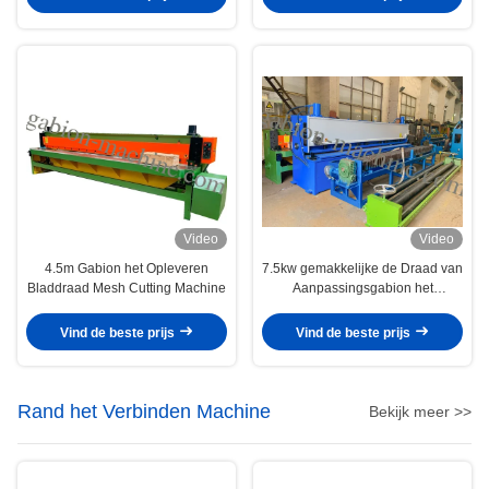
Video
Video
4.5m Gabion het Opleveren
7.5kw gemakkelijke de Draad van
Bladdraad Mesh Cutting Machine
Aanpassingsgabion het
Opleveren Snijmachine Met
geringe geluidssterkte
Vind de beste prijs
Vind de beste prijs
Rand het Verbinden Machine
Bekijk meer >>