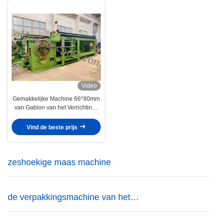
Video
Gemakkelijke Machine 66*80mm
van Gabion van het Verrichtings
Automatische Einde
Draadnetwerk
Vind de beste prijs
zeshoekige maas machine
de verpakkingsmachine van het
gabionnetwerk