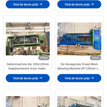
Kettingsverbinding
Vind de beste prijs
Vind de beste prijs
Video
Video
Gabionmachine die 100x120mm
De Hexagonale Draad Mesh
Gegalvaniseerd of pvc maken
Weaving Machine 84*100mm van
Met een laag bedekt Hexagonaal
LNWL4 Gabion Netwerk voor
Draadnetwerk
Rockfall-Bescherming
Vind de beste prijs
Vind de beste prijs