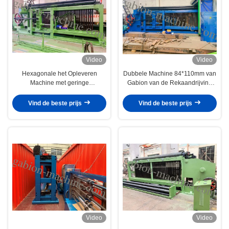
Video
Video
Hexagonale het Opleveren
Dubbele Machine 84*110mm van
Machine met geringe
Gabion van de Rekaandrijving
geluidssterkte met 2.6mm Hete
Op zwaar werk berekende
Gegalvaniseerde Draad voor
Draadnetwerk voor Weg
Vind de beste prijs
Vind de beste prijs
Helling
Video
Video