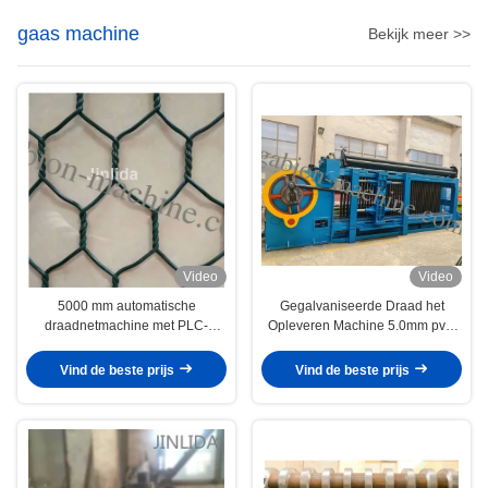
gaas machine
Bekijk meer >>
Video
Video
5000 mm automatische
Gegalvaniseerde Draad het
draadnetmachine met PLC-
Opleveren Machine 5.0mm pvc-
besturing
Draad 100x120mm Gabion-
Netwerk voor Bouw
Vind de beste prijs
Vind de beste prijs