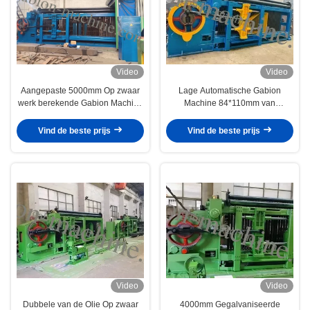
Video
Video
Aangepaste 5000mm Op zwaar
Lage Automatische Gabion
werk berekende Gabion Machine
Machine 84*110mm van
112*127mm Draad het Opleveren
Noise195m/h de Draadnetwerk
voor Burgerlijke bouwkunde
van de Steenkooi
Vind de beste prijs
Vind de beste prijs
Video
Video
Dubbele van de Olie Op zwaar
4000mm Gegalvaniseerde