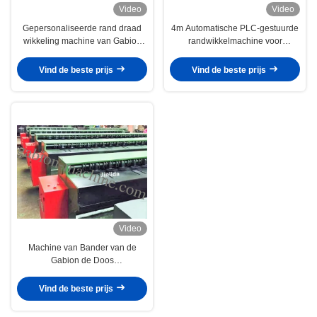
Video
Video
Gepersonaliseerde rand draad
4m Automatische PLC-gestuurde
wikkeling machine van Gabion
randwikkelmachine voor
Box, 2mm - 4mm Draad Diameter
zeshoekig gaas
Vind de beste prijs
Vind de beste prijs
Video
Machine van Bander van de
Gabion de Doos
Geautomatiseerde Rand met
4.0mm Draaddiameter
Vind de beste prijs