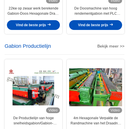
Video
Video
22kw op zwaar werk berekende
De Doosmachine van hoog
Gabion-Doos Hexagonale Draad
rendementgabion met PLC
het Opleveren Machine 4300mm
Automatische Controle Vijf Draai
Netwerkbreedte
Vind de beste prijs
Vind de beste prijs
Gabion Productielijn
Bekijk meer >>
Video
Video
De Productielijn van hoge
4m Hexagonale Verpakte de
snelheidsgabion/Gabion-
Randmachine van het Draadnet
Netwerksnijmachine 7.5kw 6t
voor Gabion-Rand die 4.7kw