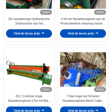
Video
Video
De nauwkeurige Hydraulische
4.5m de Nauwkeurigheid van de
Snijmachine van het
Productiemesh shearing machine
Draadnetwerk voor Gabion-Blad,
with high van Draadgabion
5.0mm Maximum Diameter
Vind de beste prijs
Vind de beste prijs
Video
Video
PLC Controle Hoge
7.5kw hoge het Scheren
Nauwkeurigheid 4.5m het Blad
Nauwkeurigheid Mesh Cutting
van Draadmesh cutting machine
Machine 4m Hexagonale Draad
shearing gabion
Mesh Sheet
Vind de beste prijs
Vind de beste prijs