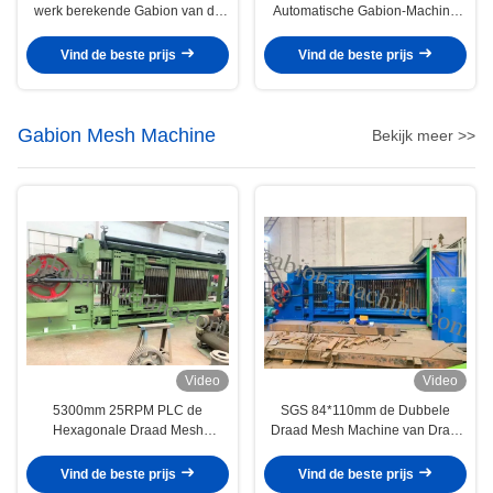
werk berekende Gabion van de
Automatische Gabion-Machine
Rekaandrijving Automatische
80*100mm Draadnetwerk voor
Machine 120x150mm Netwerk
Steenkooi
Vind de beste prijs
Vind de beste prijs
voor Weg en Brug
Gabion Mesh Machine
Bekijk meer >>
Video
Video
5300mm 25RPM PLC de
SGS 84*110mm de Dubbele
Hexagonale Draad Mesh
Draad Mesh Machine van Draai
Machine van Controlerockfall
Hexagonale Gabion
Vind de beste prijs
Vind de beste prijs