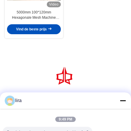
Video
5000mm 100*120mm
Hexagonale Mesh Machine
Galvanized Gabion Sea
Defensiemand
Vind de beste prijs
Sociale media
lira
9:49 PM
Snel contact