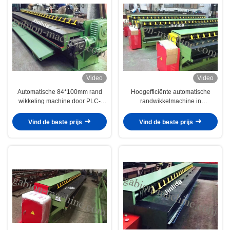
Video
Video
Automatische 84*100mm rand
Hoogefficiënte automatische
wikkeling machine door PLC-
randwikkelmachine in
controle voor 4m Gabion draad
gaasproductielijn
mesh
Vind de beste prijs
Vind de beste prijs