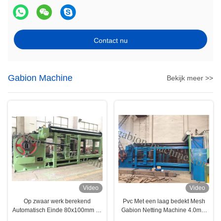
Contact nu
Gabion Machine
Bekijk meer >>
Video
Video
Op zwaar werk berekend
Pvc Met een laag bedekt Mesh
Automatisch Einde 80x100mm de
Gabion Netting Machine 4.0mm
Omheining Machine van de
Draad 88*120mm Gabion-Matras