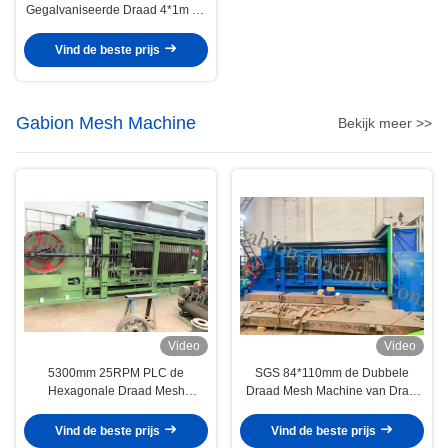
Gegalvaniseerde Draad 4*1m de
Machine van Netwerkgabion voor
Palmuur
Vind de beste prijs
Gabion Mesh Machine
Bekijk meer >>
Video
Video
5300mm 25RPM PLC de
SGS 84*110mm de Dubbele
Hexagonale Draad Mesh
Draad Mesh Machine van Draai
Machine van Controlerockfall
Hexagonale Gabion
Vind de beste prijs
Vind de beste prijs