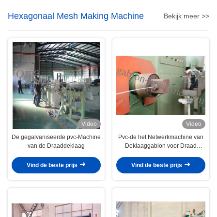
Hexagonaal Mesh Making Machine
Bekijk meer >>
Video
Video
De gegalvaniseerde pvc-Machine
Pvc-de het Netwerkmachine van
van de Draaddeklaag
Deklaaggabion voor Draad
bedekte Anticorrosieve 4kw met
een laag
Vind de beste prijs
Vind de beste prijs