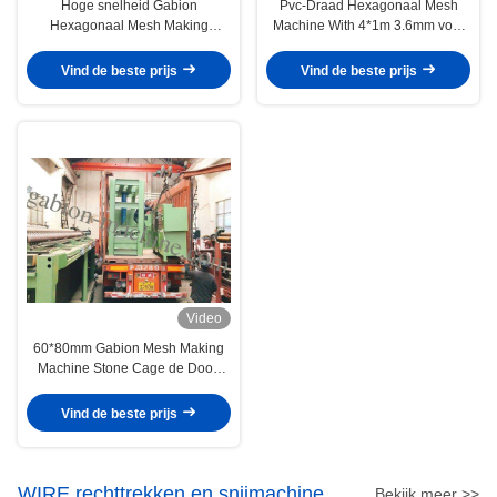
Hoge snelheid Gabion
Pvc-Draad Hexagonaal Mesh
Hexagonaal Mesh Making
Machine With 4*1m 3.6mm voor
Machine Automatic 100*120mm
Gabion-Matras
Vind de beste prijs
Vind de beste prijs
Video
60*80mm Gabion Mesh Making
Machine Stone Cage de Doos
voor ondersteunt Bank
Vind de beste prijs
WIRE rechttrekken en snijmachine
Bekijk meer >>