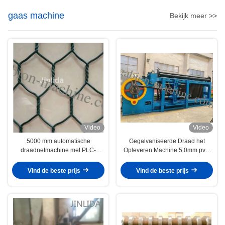
gaas machine
Bekijk meer >>
Video
Video
5000 mm automatische
Gegalvaniseerde Draad het
draadnetmachine met PLC-
Opleveren Machine 5.0mm pvc-
besturing
Draad 100x120mm Gabion-
Netwerk voor Bouw
Vind de beste prijs
Vind de beste prijs