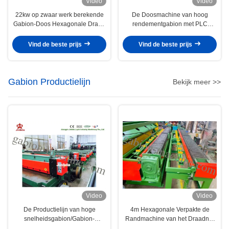
Video
Video
22kw op zwaar werk berekende
De Doosmachine van hoog
Gabion-Doos Hexagonale Draad
rendementgabion met PLC
het Opleveren Machine 4300mm
Automatische Controle Vijf Draai
Netwerkbreedte
Vind de beste prijs
Vind de beste prijs
Gabion Productielijn
Bekijk meer >>
Video
Video
De Productielijn van hoge
4m Hexagonale Verpakte de
snelheidsgabion/Gabion-
Randmachine van het Draadnet
Netwerksnijmachine 7.5kw 6t
voor Gabion-Rand die 4.7kw