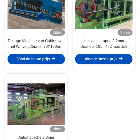
Video
Video
De lage Machine van Gabion van
Het vlotte Lopen 3.2mm
het Wrijving25r/min 80X100mm
Diameter195m/h Draad Jali
Ijzer voor Bouw
Hexagonaal Mesh Machine
Vind de beste prijs
Vind de beste prijs
Video
Automatische 3.0mm