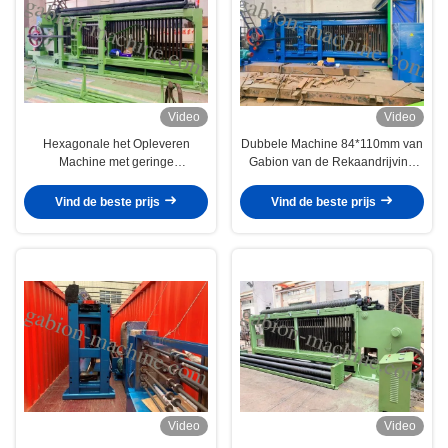
Video
Video
Hexagonale het Opleveren
Dubbele Machine 84*110mm van
Machine met geringe
Gabion van de Rekaandrijving
geluidssterkte met 2.6mm Hete
Op zwaar werk berekende
Gegalvaniseerde Draad voor
Draadnetwerk voor Weg
Vind de beste prijs
Vind de beste prijs
Helling
Video
Video