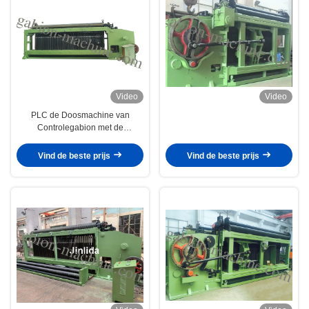
Video
Video
PLC de Doosmachine van
Controlegabion met de
Automatische Draad Dia van
Eindesysteem/2.5mm.
Vind de beste prijs
Vind de beste prijs