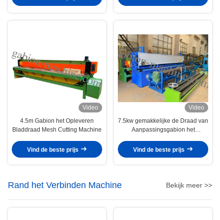
Video
Video
4.5m Gabion het Opleveren
7.5kw gemakkelijke de Draad van
Bladdraad Mesh Cutting Machine
Aanpassingsgabion het
Opleveren Snijmachine Met
geringe geluidssterkte
Vind de beste prijs
Vind de beste prijs
Rand het Verbinden Machine
Bekijk meer >>