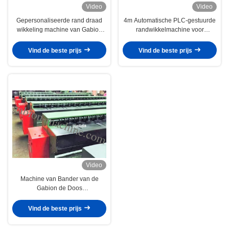
Video
Video
Gepersonaliseerde rand draad
4m Automatische PLC-gestuurde
wikkeling machine van Gabion
randwikkelmachine voor
Box, 2mm - 4mm Draad Diameter
zeshoekig gaas
Vind de beste prijs
Vind de beste prijs
Video
Machine van Bander van de
Gabion de Doos
Geautomatiseerde Rand met
4.0mm Draaddiameter
Vind de beste prijs