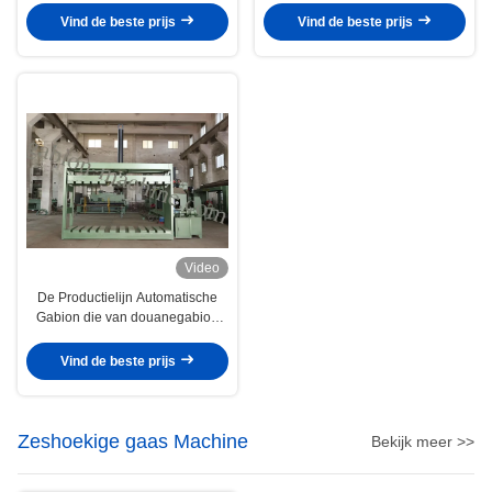
winden
Vind de beste prijs
Vind de beste prijs
Video
De Productielijn Automatische
Gabion die van douanegabion
Hydraulische
Verpakkingsmachine opleveren
Vind de beste prijs
Zeshoekige gaas Machine
Bekijk meer >>