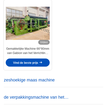
Video
Gemakkelijke Machine 66*80mm
van Gabion van het Verrichtings
Automatische Einde
Draadnetwerk
Vind de beste prijs
zeshoekige maas machine
de verpakkingsmachine van het
gabionnetwerk