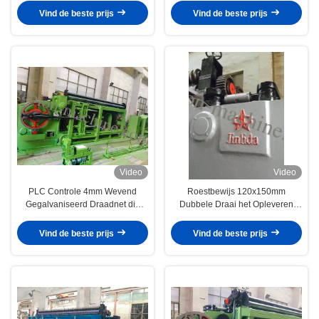
Vind de beste prijs
Vind de beste prijs
Video
Video
PLC Controle 4mm Wevend
Roestbewijs 120x150mm
Gegalvaniseerd Draadnet die
Dubbele Draai het Opleveren
Machine maken
Kippegaasmachine
Vind de beste prijs
Vind de beste prijs