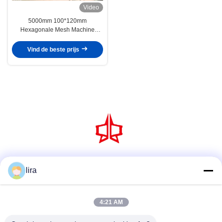
Video
5000mm 100*120mm
Hexagonale Mesh Machine
Galvanized Gabion Sea
Defensiemand
Vind de beste prijs
Sociale media
lira
4:21 AM
Snel contact