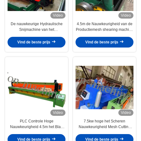
Video
Video
De nauwkeurige Hydraulische
4.5m de Nauwkeurigheid van de
Snijmachine van het
Productiemesh shearing machine
Draadnetwerk voor Gabion-Blad,
with high van Draadgabion
5.0mm Maximum Diameter
Vind de beste prijs
Vind de beste prijs
Video
Video
PLC Controle Hoge
7.5kw hoge het Scheren
Nauwkeurigheid 4.5m het Blad
Nauwkeurigheid Mesh Cutting
van Draadmesh cutting machine
Machine 4m Hexagonale Draad
shearing gabion
Mesh Sheet
Vind de beste prijs
Vind de beste prijs