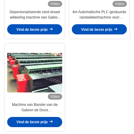
Video
Video
Gepersonaliseerde rand draad
4m Automatische PLC-gestuurde
wikkeling machine van Gabion
randwikkelmachine voor
Box, 2mm - 4mm Draad Diameter
zeshoekig gaas
Vind de beste prijs
Vind de beste prijs
Video
Machine van Bander van de
Gabion de Doos
Geautomatiseerde Rand met
4.0mm Draaddiameter
Vind de beste prijs