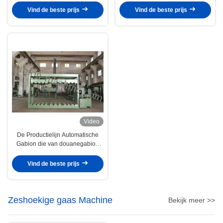
winden
Vind de beste prijs
Vind de beste prijs
Video
De Productielijn Automatische
Gabion die van douanegabion
Hydraulische
Verpakkingsmachine opleveren
Vind de beste prijs
Zeshoekige gaas Machine
Bekijk meer >>