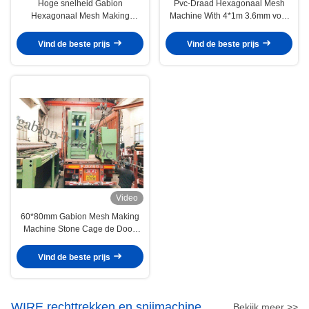
Hoge snelheid Gabion
Pvc-Draad Hexagonaal Mesh
Hexagonaal Mesh Making
Machine With 4*1m 3.6mm voor
Machine Automatic 100*120mm
Gabion-Matras
Vind de beste prijs
Vind de beste prijs
Video
60*80mm Gabion Mesh Making
Machine Stone Cage de Doos
voor ondersteunt Bank
Vind de beste prijs
WIRE rechttrekken en snijmachine
Bekijk meer >>