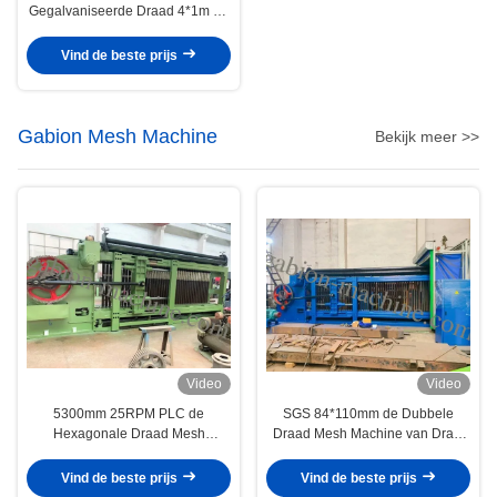
Gegalvaniseerde Draad 4*1m de
Machine van Netwerkgabion voor
Palmuur
Vind de beste prijs
Gabion Mesh Machine
Bekijk meer >>
Video
Video
5300mm 25RPM PLC de
SGS 84*110mm de Dubbele
Hexagonale Draad Mesh
Draad Mesh Machine van Draai
Machine van Controlerockfall
Hexagonale Gabion
Vind de beste prijs
Vind de beste prijs