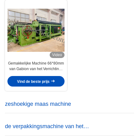
Video
Gemakkelijke Machine 66*80mm
van Gabion van het Verrichtings
Automatische Einde
Draadnetwerk
Vind de beste prijs
zeshoekige maas machine
de verpakkingsmachine van het
gabionnetwerk