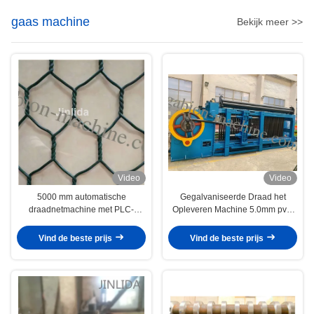
gaas machine
Bekijk meer >>
Video
Video
5000 mm automatische
Gegalvaniseerde Draad het
draadnetmachine met PLC-
Opleveren Machine 5.0mm pvc-
besturing
Draad 100x120mm Gabion-
Netwerk voor Bouw
Vind de beste prijs
Vind de beste prijs