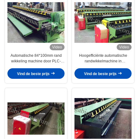
Video
Video
Automatische 84*100mm rand
Hoogefficiënte automatische
wikkeling machine door PLC-
randwikkelmachine in
controle voor 4m Gabion draad
gaasproductielijn
mesh
Vind de beste prijs
Vind de beste prijs