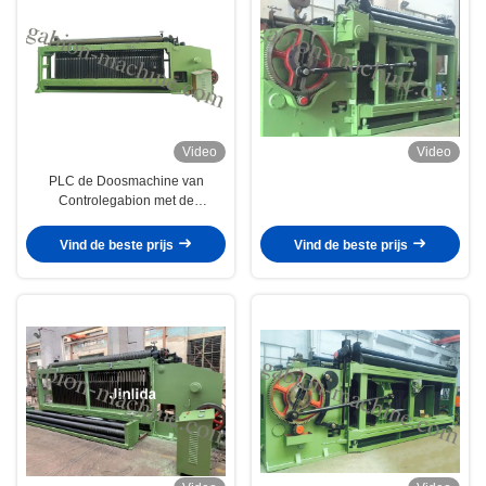
Video
Video
PLC de Doosmachine van
Controlegabion met de
Automatische Draad Dia van
Eindesysteem/2.5mm.
Vind de beste prijs
Vind de beste prijs