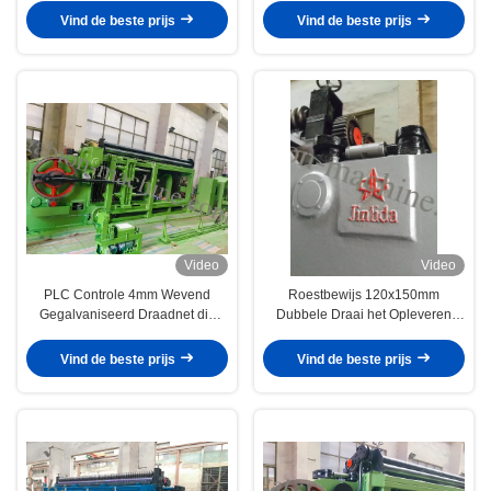
Vind de beste prijs
Vind de beste prijs
Video
Video
PLC Controle 4mm Wevend
Roestbewijs 120x150mm
Gegalvaniseerd Draadnet die
Dubbele Draai het Opleveren
Machine maken
Kippegaasmachine
Vind de beste prijs
Vind de beste prijs