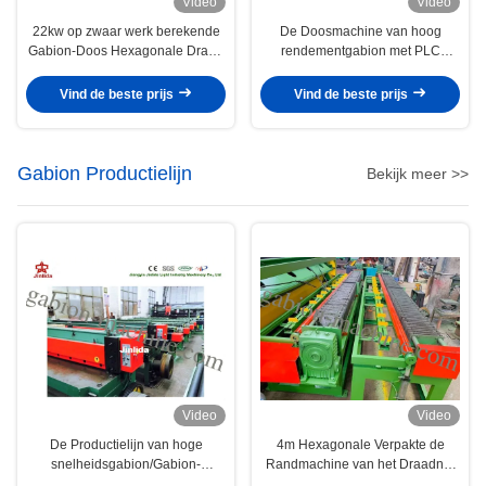
Video
Video
22kw op zwaar werk berekende
De Doosmachine van hoog
Gabion-Doos Hexagonale Draad
rendementgabion met PLC
het Opleveren Machine 4300mm
Automatische Controle Vijf Draai
Netwerkbreedte
Vind de beste prijs
Vind de beste prijs
Gabion Productielijn
Bekijk meer >>
Video
Video
De Productielijn van hoge
4m Hexagonale Verpakte de
snelheidsgabion/Gabion-
Randmachine van het Draadnet
Netwerksnijmachine 7.5kw 6t
voor Gabion-Rand die 4.7kw