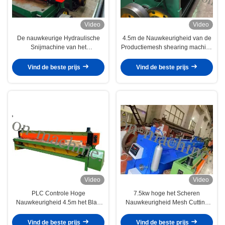
Video
Video
De nauwkeurige Hydraulische
4.5m de Nauwkeurigheid van de
Snijmachine van het
Productiemesh shearing machine
Draadnetwerk voor Gabion-Blad,
with high van Draadgabion
5.0mm Maximum Diameter
Vind de beste prijs
Vind de beste prijs
Video
Video
PLC Controle Hoge
7.5kw hoge het Scheren
Nauwkeurigheid 4.5m het Blad
Nauwkeurigheid Mesh Cutting
van Draadmesh cutting machine
Machine 4m Hexagonale Draad
shearing gabion
Mesh Sheet
Vind de beste prijs
Vind de beste prijs