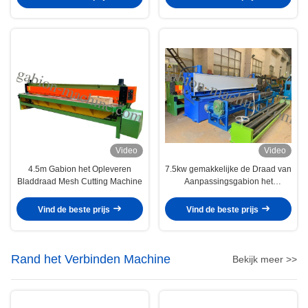
Video
Video
4.5m Gabion het Opleveren
7.5kw gemakkelijke de Draad van
Bladdraad Mesh Cutting Machine
Aanpassingsgabion het
Opleveren Snijmachine Met
geringe geluidssterkte
Vind de beste prijs
Vind de beste prijs
Rand het Verbinden Machine
Bekijk meer >>