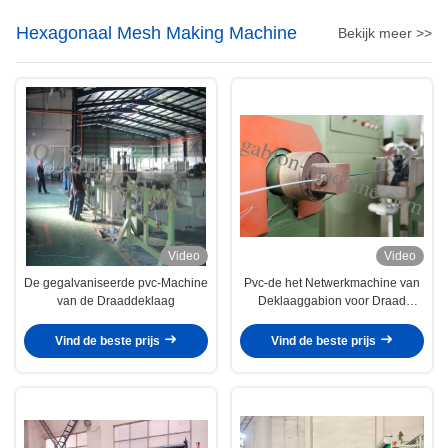
Hexagonaal Mesh Making Machine
Bekijk meer >>
Video
Video
De gegalvaniseerde pvc-Machine
Pvc-de het Netwerkmachine van
van de Draaddeklaag
Deklaaggabion voor Draad
bedekte Anticorrosieve 4kw met
een laag
Vind de beste prijs
Vind de beste prijs