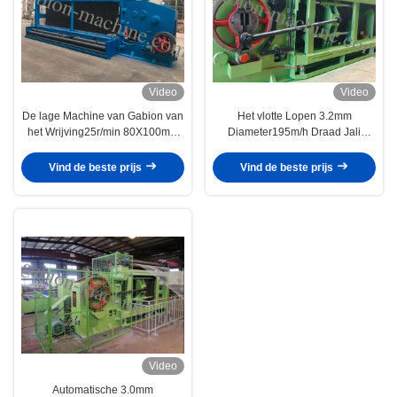
Video
Video
De lage Machine van Gabion van
Het vlotte Lopen 3.2mm
het Wrijving25r/min 80X100mm
Diameter195m/h Draad Jali
Ijzer voor Bouw
Hexagonaal Mesh Machine
Vind de beste prijs
Vind de beste prijs
Video
Automatische 3.0mm