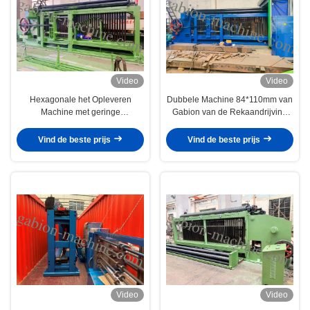
Video
Video
Hexagonale het Opleveren
Dubbele Machine 84*110mm van
Machine met geringe
Gabion van de Rekaandrijving
geluidssterkte met 2.6mm Hete
Op zwaar werk berekende
Gegalvaniseerde Draad voor
Draadnetwerk voor Weg
Vind de beste prijs
Vind de beste prijs
Helling
Video
Video