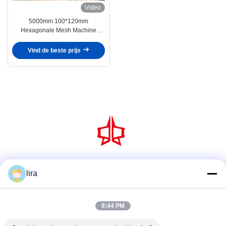
Video
5000mm 100*120mm
Hexagonale Mesh Machine
Galvanized Gabion Sea
Defensiemand
Vind de beste prijs
Sociale media
lira
8:44 PM
Snel contact